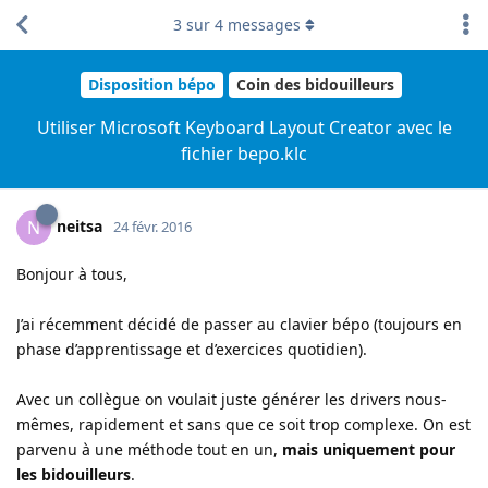
3
sur
4
messages
Disposition bépo
Coin des bidouilleurs
Utiliser Microsoft Keyboard Layout Creator avec le
fichier bepo.klc
neitsa
N
24 févr. 2016
Bonjour à tous,
J’ai récemment décidé de passer au clavier bépo (toujours en
phase d’apprentissage et d’exercices quotidien).
Avec un collègue on voulait juste générer les drivers nous-
mêmes, rapidement et sans que ce soit trop complexe. On est
parvenu à une méthode tout en un,
mais uniquement pour
les bidouilleurs
.