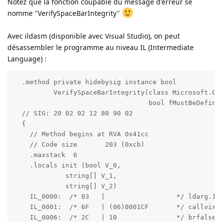
Notez que la fonction coupable du message d'erreur se
nomme "VerifySpaceBarIntegrity"
Avec ildasm (disponible avec Visual Studio), on peut
désassembler le programme au niveau IL (Intermediate
Language) :
  .method private hidebysig instance bool 

          VerifySpaceBarIntegrity(class Microsoft.Glo
                                  bool fMustBeDefined
  // SIG: 20 02 02 12 80 90 02

  {

    // Method begins at RVA 0x41cc

    // Code size       203 (0xcb)

    .maxstack  6

    .locals init (bool V_0,

             string[] V_1,

             string[] V_2)

    IL_0000:  /* 03   |                  */ ldarg.1

    IL_0001:  /* 6F   | (06)0001CF       */ callvirt
    IL_0006:  /* 2C   | 10               */ brfalse.s