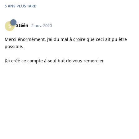
5 ANS
PLUS TARD
Stéén
S
2 nov. 2020
Merci énormément, j’ai du mal à croire que ceci ait pu être
possible.
J’ai créé ce compte à seul but de vous remercier.
Bien que quatre années plus tard.
Répondre
Répondre…