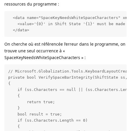
ressources du programme :
  <data name="SpaceKeyNeedsWhiteSpaceCharacters" xml:
    <value>'{0}' in Shift State '{1}' must be made u
  </data>
On cherche où est référencée l’erreur dans le programme, on
trouve une seul occurrence à «
SpaceKeyNeedsWhiteSpaceCharacters » :
// Microsoft.Globalization.Tools.KeyboardLayoutCreato
private bool VerifySpaceBarIntegrity(ShiftState ss, b
{

    if (ss.Characters == null || (ss.Characters.Lengt
    {

        return true;

    }

    bool result = true;

    if (ss.Characters.Length == 0)

    {
