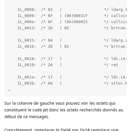
    IL_0008:  /* 03   |                  */ ldarg.1

    IL_0009:  /* 6F   | (06)0001CF       */ callvirt
    IL_000e:  /* 6F   | (0A)000025       */ callvirt 
    IL_0013:  /* 2D   | 05               */ brtrue.s 
    IL_0015:  /* 04   |                  */ ldarg.2

    IL_0016:  /* 2D   | 02               */ brtrue.s 
    IL_0018:  /* 17   |                  */ ldc.i4.1

    IL_0019:  /* 2A   |                  */ ret

    IL_001a:  /* 17   |                  */ ldc.i4.1

    IL_001b:  /* 0A   |                  */ stloc.0

…
Sur la colonne de gauche vous pouvez voir les octets qui
constituent le code (et donc les octets recherchés donnés au
début de ce message).
Concrètement, remplacer le ‘0x0A’ par ‘0x2A’ remplace une