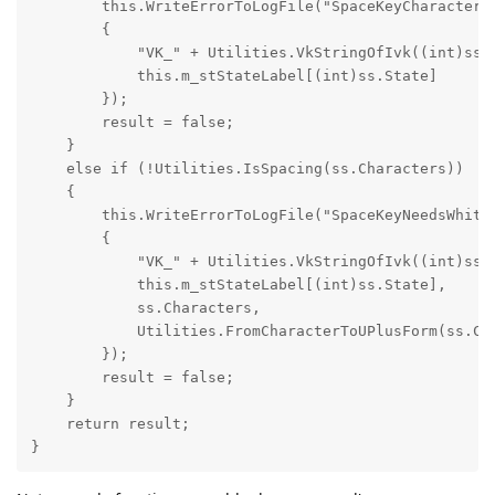
        this.WriteErrorToLogFile("SpaceKeyCharacterMu
        {

            "VK_" + Utilities.VkStringOfIvk((int)ss.V
            this.m_stStateLabel[(int)ss.State]

        });

        result = false;

    }

    else if (!Utilities.IsSpacing(ss.Characters))

    {

        this.WriteErrorToLogFile("SpaceKeyNeedsWhiteS
        {

            "VK_" + Utilities.VkStringOfIvk((int)ss.V
            this.m_stStateLabel[(int)ss.State],

            ss.Characters,

            Utilities.FromCharacterToUPlusForm(ss.Cha
        });

        result = false;

    }

    return result;

}