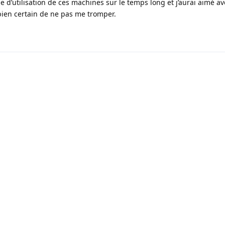
ue d’utilisation de ces machines sur le temps long et j’aurai aimé av
bien certain de ne pas me tromper.
Hébergement gracieusement offert par