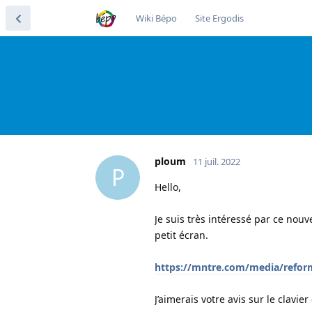
Wiki Bépo
Site Ergodis
ploum
11 juil. 2022
P
Hello,
Je suis très intéressé par ce nou
petit écran.
https://mntre.com/media/refor
J’aimerais votre avis sur le clavie