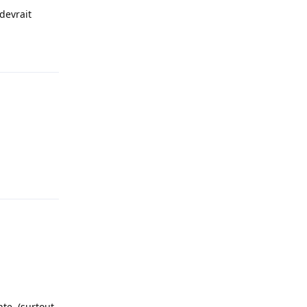
devrait
Répondre
Répondre
nte. (surtout