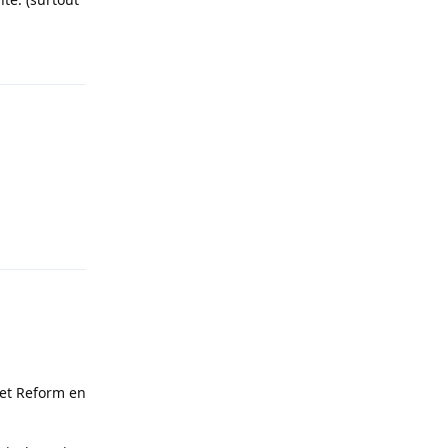
Répondre
Répondre
ket Reform en