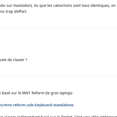
ondu sur mastodon). Vu que les cabochons sont tous identiques, on 
s trop d’effort.
ste de clavier ?
t basé sur le MNT Reform (le gros laptop):
ts/mnt-reform-usb-keyboard-standalone
 un clavier indépendant basé sur le Pocket. C’est une idée intéressa