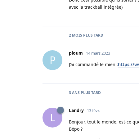
avec la trackball intégrée)
2 MOIS
PLUS TARD
ploum
14 mars 2023
P
J’ai commandé le mien :
https://
3 ANS
PLUS TARD
Landry
13 févr.
L
Bonjour, tout le monde, est-ce q
Bépo ?