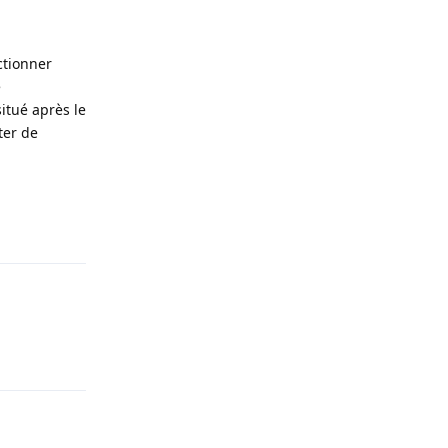
ctionner
e
situé après le
ter de
Répondre
Répondre