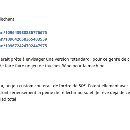
llèchant :
mn/109643980886776675
mn/109642058365403559
mn/109672424702447975
rait prête à envisager une version "standard" pour ce genre de cl
de faire faire un jeu de touches Bépo pour la machine.
ur, un jeu custom couterait de l’ordre de 50€. Potentiellement avec
ait sérieusement la peine de réfléchir au sujet. Je rêve déjà de ce 
ied total !