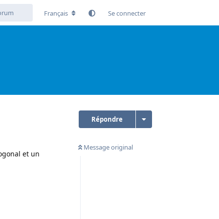
Français
Se connecter
Répondre
Message original
hogonal et un