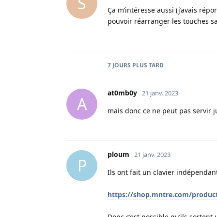
S
Ça m’intéresse aussi (j’avais rép
pouvoir réarranger les touches san
7 JOURS
PLUS TARD
at0mb0y
21 janv. 2023
A
mais donc ce ne peut pas servir ju
ploum
21 janv. 2023
P
Ils ont fait un clavier indépendan
https://shop.mntre.com/produc
Donc c’est possible qu’ils sortent