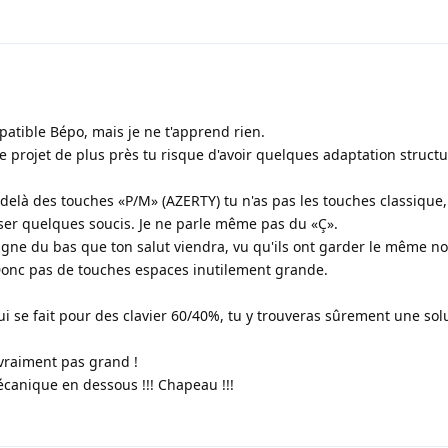
patible Bépo, mais je ne t'apprend rien.
e projet de plus près tu risque d'avoir quelques adaptation structur
u delà des touches «P/M» (AZERTY) tu n'as pas les touches classique
oser quelques soucis. Je ne parle même pas du «Ç».
ligne du bas que ton salut viendra, vu qu'ils ont garder le même 
Donc pas de touches espaces inutilement grande.
ui se fait pour des clavier 60/40%, tu y trouveras sûrement une sol
 vraiment pas grand !
écanique en dessous !!! Chapeau !!!