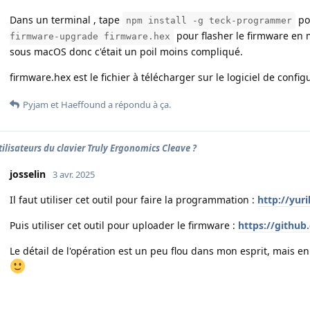
Dans un terminal , tape
pou
npm install -g teck-programmer
pour flasher le firmware en mo
firmware-upgrade firmware.hex
sous macOS donc c'était un poil moins compliqué.
firmware.hex est le fichier à télécharger sur le logiciel de config
Pyjam
et
Haeffound
a répondu à ça.
tilisateurs du clavier Truly Ergonomics Cleave ?
josselin
3 avr. 2025
Il faut utiliser cet outil pour faire la programmation :
http://yur
Puis utiliser cet outil pour uploader le firmware :
https://githu
Le détail de l'opération est un peu flou dans mon esprit, mais en