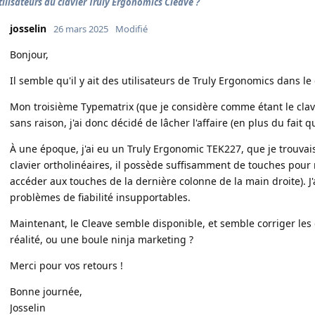
tilisateurs du clavier Truly Ergonomics Cleave ?
josselin
26 mars 2025
Modifié
Bonjour,
Il semble qu'il y ait des utilisateurs de Truly Ergonomics dans le 
Mon troisième Typematrix (que je considère comme étant le clavi
sans raison, j'ai donc décidé de lâcher l'affaire (en plus du fait q
À une époque, j'ai eu un Truly Ergonomic TEK227, que je trouvai
clavier ortholinéaires, il possède suffisamment de touches pour 
accéder aux touches de la dernière colonne de la main droite). J
problèmes de fiabilité insupportables.
Maintenant, le Cleave semble disponible, et semble corriger les
réalité, ou une boule ninja marketing ?
Merci pour vos retours !
Bonne journée,
Josselin