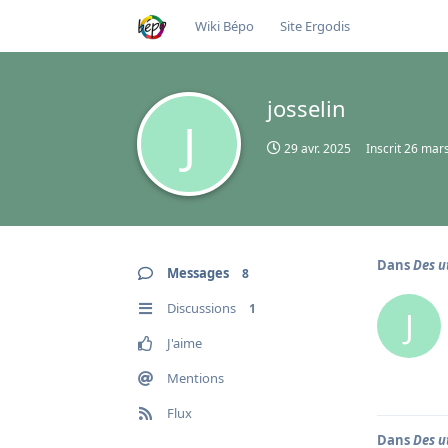
Wiki Bépo
Site Ergodis
josselin
J
29 avr. 2025
Inscrit
26 mar
Dans
Des u
Messages
8
Discussions
1
J
J'aime
Mentions
Flux
Dans
Des u