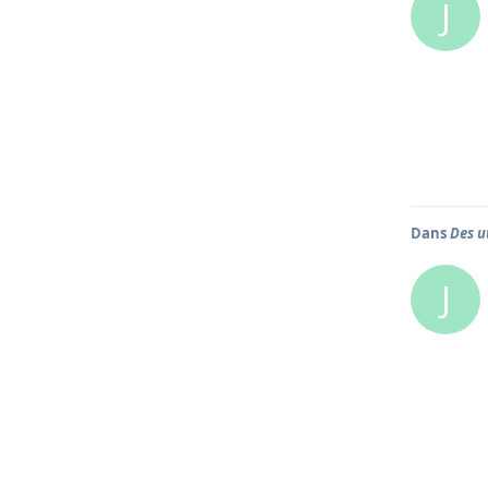
J
Dans
Des u
J