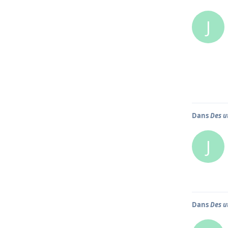
J
Dans
Des u
J
Dans
Des u