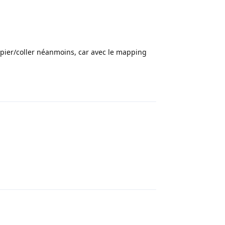
opier/coller néanmoins, car avec le mapping
Répondre
Répondre