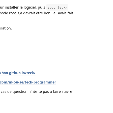
r installer le logiciel, puis
sudo teck-
de root. Ça devrait être bon. Je l'avais fait
uration.
Répondre
ikhan.github.io/teck/
b.com/m-ou-se/teck-programmer
 cas de question n'hésite pas à faire suivre
Répondre