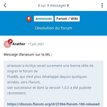
8
sur
9
messages
Annonces
Forum / Wiki
L’évolution du forum
Arathor
A
17 juil. 2021
Message d’ariasuni sur la ML :
ariansuni a écrit
ça serait surement une bonne idée de
migrer le forum de
FluxBB, qui n’est plus développé depuis quelques
années, vers Flarum,
son successeur et dont la version 1.0.0 a été publiée
récemment.
https://discuss.flarum.org/d/27394-flarum-100-released