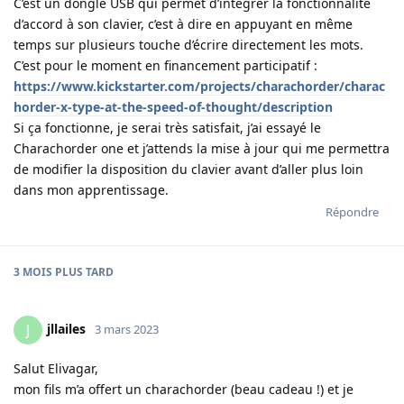
C’est un dongle USB qui permet d’intégrer la fonctionnalité
d’accord à son clavier, c’est à dire en appuyant en même
temps sur plusieurs touche d’écrire directement les mots.
C’est pour le moment en financement participatif :
https://www.kickstarter.com/projects/charachorder/charac
horder-x-type-at-the-speed-of-thought/description
Si ça fonctionne, je serai très satisfait, j’ai essayé le
Charachorder one et j’attends la mise à jour qui me permettra
de modifier la disposition du clavier avant d’aller plus loin
dans mon apprentissage.
Répondre
3 MOIS
PLUS TARD
jllailes
J
3 mars 2023
Salut Elivagar,
mon fils m’a offert un charachorder (beau cadeau !) et je