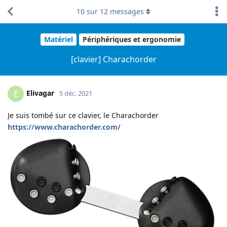
10
sur
12
messages
Matériel
Périphériques et ergonomie
[clavier] Charachorder
Elivagar
E
5 déc. 2021
Je suis tombé sur ce clavier, le Charachorder
https://www.charachorder.com/