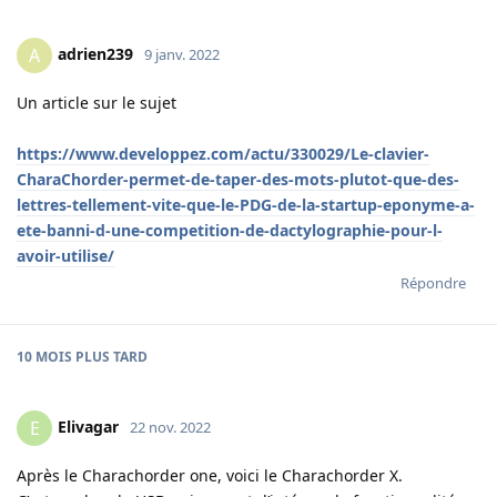
adrien239
A
9 janv. 2022
Un article sur le sujet
https://www.developpez.com/actu/330029/Le-clavier-
CharaChorder-permet-de-taper-des-mots-plutot-que-des-
lettres-tellement-vite-que-le-PDG-de-la-startup-eponyme-a-
ete-banni-d-une-competition-de-dactylographie-pour-l-
avoir-utilise/
Répondre
10 MOIS
PLUS TARD
Elivagar
E
22 nov. 2022
Après le Charachorder one, voici le Charachorder X.