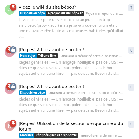
Aidez le wiki du site bépo.fr !
7
7
ré
A
joan
a répondu à cette discussion
Disposition bépo
À propos du site bépo.fr
Je vais passer pour un vieux con ou un jeune con trop
ambitieux (prowikiactif) mais je savais que ce forum était
une mauvaise idée faute aux mauvaises habitudes qu'il allait
e...
[Règles] A lire avant de poster !
0
0
ré
D
Dhalsim
a démarré cette discussion
6 août 2009
Hors-sujet
Tribune libre
Règles générales : — Un langage intelligible, pas de SMS ; —
dites ce que vous voulez, mais poliment ; — pas de hors-
sujet, sauf en tribune libre ; — pas de spam. Besoin d’aid...
[Règles] A lire avant de poster !
0
0
ré
D
Dhalsim
a démarré cette discussion
6 août 2009
Disposition bépo
Règles générales : — Un langage intelligible, pas de SMS ; —
dites ce que vous voulez, mais poliment ; — pas de hors-
sujet, sauf en tribune libre ; — pas de spam. Besoin d’aid...
[Règles] Utilisation de la section « ergonomie » du
0
0
ré
N
forum
nemolivier
a démarré cette discussion
Matériel
Périphériques et ergonomie