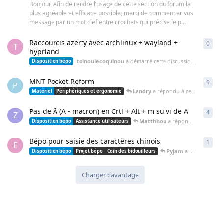
Bonjour, Afin de rendre l’usage de cette section du forum la
plus agréable et efficace possible, merci de commencer vos
message par un mot clef entre crochets qui précise le p...
Raccourcis azerty avec archlinux + wayland +
0
0
ré
T
hyprland
toinoulecoquinou
a démarré cette discussion
7 mars
Disposition bépo
MNT Pocket Reform
9
9
ré
P
Landry
a répondu à cette discussion
Matériel
Périphériques et ergonomie
Pas de Ā (A - macron) en Crtl + Alt + m suivi de A
4
4
ré
Z
Matthhou
a répondu à cette discussion
Disposition bépo
Assistance utilisateurs
Bépo pour saisie des caractères chinois
1
1
ré
E
Pyjam
a répondu à cette discussion
Disposition bépo
Projet bépo
Coin des bidouilleurs
Charger davantage