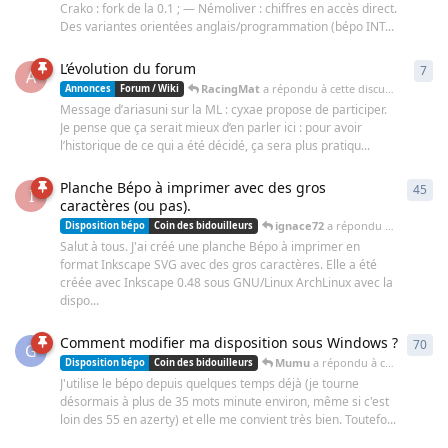
Crako : fork de la 0.1 ; — Némoliver : chiffres en accès direct.
Des variantes orientées anglais/programmation (bépo INT...
L’évolution du forum
7
7
ré
A
RacingMat
a répondu à cette discussion
4 avr.
Annonces
Forum / Wiki
Message d’ariasuni sur la ML : cyxae propose de participer.
Je pense que ça serait mieux d’en parler ici : pour avoir
l’historique de ce qui a été décidé, ça sera plus pratiqu...
Planche Bépo à imprimer avec des gros
45
45
r
I
caractères (ou pas).
ignace72
a répondu à cette discussion
Disposition bépo
Coin des bidouilleurs
Salut à tous. J'ai créé une planche Bépo à imprimer en
format Inkscape SVG avec des gros caractères. Elle a été
créée avec Inkscape 0.48 sous GNU/Linux ArchLinux avec la
dispo...
Comment modifier ma disposition sous Windows ?
70
70
r
G
Mumu
a répondu à cette discussion
Disposition bépo
Coin des bidouilleurs
J'utilise le bépo depuis quelques temps déjà (je tourne
désormais à plus de 35 mots minute environ, même si c'est
loin des 55 en azerty) et elle me convient très bien. Toutefo...