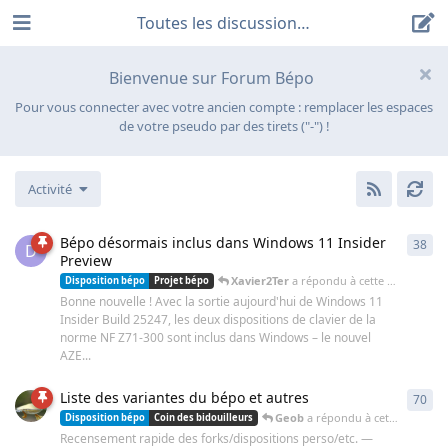
Toutes les discussions
Bienvenue sur Forum Bépo
Pour vous connecter avec votre ancien compte : remplacer les espaces
de votre pseudo par des tirets ("-") !
Activité
Bépo désormais inclus dans Windows 11 Insider
38
38
r
D
Preview
Xavier2Ter
a répondu à cette discussion
Disposition bépo
Projet bépo
Bonne nouvelle ! Avec la sortie aujourd'hui de Windows 11
Insider Build 25247, les deux dispositions de clavier de la
norme NF Z71-300 sont inclus dans Windows – le nouvel
AZE...
Liste des variantes du bépo et autres
70
70
r
Geob
a répondu à cette discussion
Disposition bépo
Coin des bidouilleurs
Recensement rapide des forks/dispositions perso/etc. —