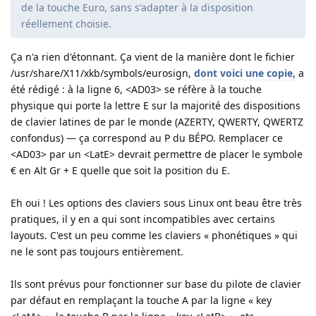
de la touche Euro, sans s'adapter à la disposition
réellement choisie.
Ça n'a rien d'étonnant. Ça vient de la manière dont le fichier
/usr/share/X11/xkb/symbols/eurosign,
dont voici une copie,
a
été rédigé : à la ligne 6, <AD03> se réfère à la touche
physique qui porte la lettre E sur la majorité des dispositions
de clavier latines de par le monde (AZERTY, QWERTY, QWERTZ
confondus) — ça correspond au P du BÉPO. Remplacer ce
<AD03> par un <LatE> devrait permettre de placer le symbole
€ en Alt Gr + E quelle que soit la position du E.
Eh oui ! Les options des claviers sous Linux ont beau être très
pratiques, il y en a qui sont incompatibles avec certains
layouts. C'est un peu comme les claviers « phonétiques » qui
ne le sont pas toujours entièrement.
Ils sont prévus pour fonctionner sur base du pilote de clavier
par défaut en remplaçant la touche A par la ligne « key