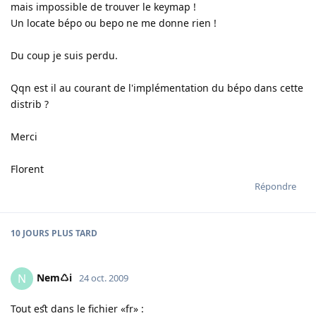
mais impossible de trouver le keymap !
Un locate bépo ou bepo ne me donne rien !
Du coup je suis perdu.
Qqn est il au courant de l'implémentation du bépo dans cette
distrib ?
Merci
Florent
Répondre
10 JOURS
PLUS TARD
Nem♺i
N
24 oct. 2009
Tout eﬆ dans le fichier «fr» :