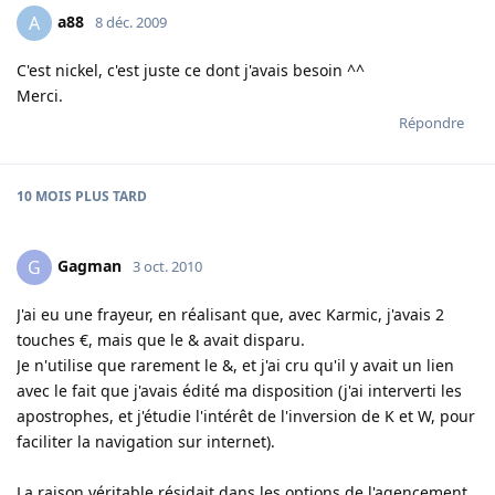
a88
A
8 déc. 2009
C'est nickel, c'est juste ce dont j'avais besoin ^^
Merci.
Répondre
10 MOIS
PLUS TARD
Gagman
G
3 oct. 2010
J'ai eu une frayeur, en réalisant que, avec Karmic, j'avais 2
touches €, mais que le & avait disparu.
Je n'utilise que rarement le &, et j'ai cru qu'il y avait un lien
avec le fait que j'avais édité ma disposition (j'ai interverti les
apostrophes, et j'étudie l'intérêt de l'inversion de K et W, pour
faciliter la navigation sur internet).
La raison véritable résidait dans les options de l'agencement