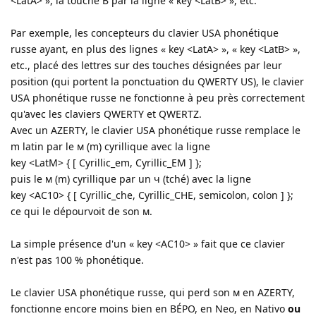
<LatA> », la touche B par la ligne « key <LatB> », etc.
Par exemple, les concepteurs du clavier USA phonétique
russe ayant, en plus des lignes « key <LatA> », « key <LatB> »,
etc., placé des lettres sur des touches désignées par leur
position (qui portent la ponctuation du QWERTY US), le clavier
USA phonétique russe ne fonctionne à peu près correctement
qu'avec les claviers QWERTY et QWERTZ.
Avec un AZERTY, le clavier USA phonétique russe remplace le
m latin par le м (m) cyrillique avec la ligne
key <LatM> { [ Cyrillic_em, Cyrillic_EM ] };
puis le м (m) cyrillique par un ч (tché) avec la ligne
key <AC10> { [ Cyrillic_che, Cyrillic_CHE, semicolon, colon ] };
ce qui le dépourvoit de son м.
La simple présence d'un « key <AC10> » fait que ce clavier
n'est pas 100 % phonétique.
Le clavier USA phonétique russe, qui perd son м en AZERTY,
fonctionne encore moins bien en BÉPO, en Neo, en Nativo
ou