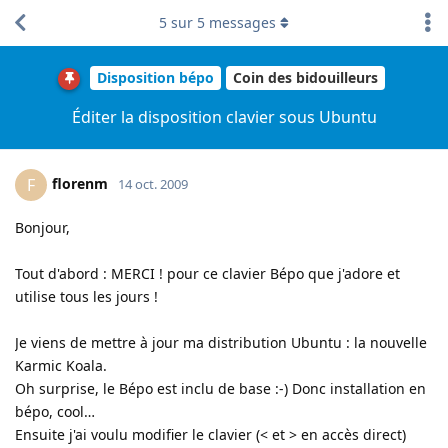
5
sur
5
messages
Disposition bépo
Coin des bidouilleurs
Éditer la disposition clavier sous Ubuntu
florenm
F
14 oct. 2009
Bonjour,
Tout d'abord : MERCI ! pour ce clavier Bépo que j'adore et
utilise tous les jours !
Je viens de mettre à jour ma distribution Ubuntu : la nouvelle
Karmic Koala.
Oh surprise, le Bépo est inclu de base :-) Donc installation en
bépo, cool…
Ensuite j'ai voulu modifier le clavier (< et > en accès direct)