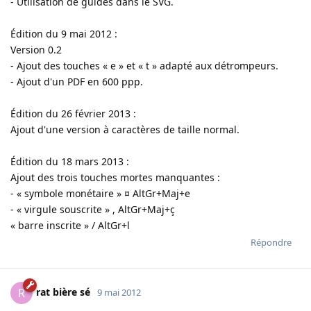
- Utilisation de guides dans le SVG.
Édition du 9 mai 2012 :
Version 0.2
- Ajout des touches « e » et « t » adapté aux détrompeurs.
- Ajout d'un PDF en 600 ppp.
Édition du 26 février 2013 :
Ajout d'une version à caractères de taille normal.
Édition du 18 mars 2013 :
Ajout des trois touches mortes manquantes :
- « symbole monétaire » ¤ AltGr+Maj+e
- « virgule souscrite » , AltGr+Maj+ç
« barre inscrite » / AltGr+l
Répondre
rat bière sé
R
9 mai 2012