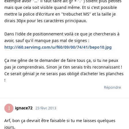
exemple avoir "…" il faut faire alt gr + "." ) soient plus petites
mais que cela soit visible quand même. Et si c'est possible
mettre la police d'écriture en "trebuchet MS" et la taille je
dirais 30px pour les caractères principaux.
Dans l'idée de positionnement voilà ce que je chercherais à
avoir, sauf qu'il manque pas mal de signes :
http://i60.servimg.com/u/f60/09/00/74/41/bepo10.jpg
Ça me gêne de te demander de faire tous ça, si tu ne peux
pas je comprendrais. Sinon je t'en serais très reconnaissant !
Ce serait génial je ne serais pas obligé d'acheter les planches
!
Répondre
ignace72
I
23 févr. 2013
Arf, bon ça devrait être faisable si tu me laisses quelques
jours.