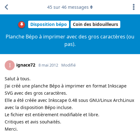
45
sur
46
messages
Disposition bépo
Coin des bidouilleurs
Planche Bépo à imprimer avec des gros caractères (ou
pas).
ignace72
I
8 mai 2012
Modifié
Salut à tous.
J'ai créé une planche Bépo à imprimer en format Inkscape
SVG avec des gros caractères.
Elle a été créée avec Inkscape 0.48 sous GNU/Linux ArchLinux
avec la disposition Bépo incluse.
Le fichier est entièrement modifiable et libre.
Critiques et avis souhaités.
Merci.