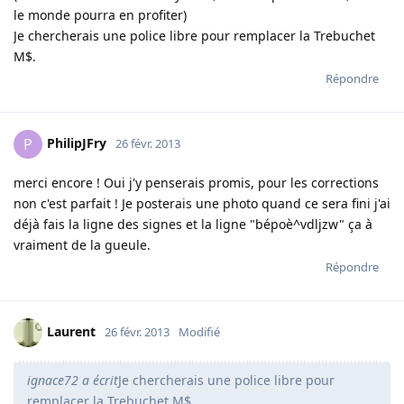
le monde pourra en profiter)
Je chercherais une police libre pour remplacer la Trebuchet
M$.
Répondre
PhilipJFry
P
26 févr. 2013
merci encore ! Oui j'y penserais promis, pour les corrections
non c'est parfait ! Je posterais une photo quand ce sera fini j'ai
déjà fais la ligne des signes et la ligne "bépoè^vdljzw" ça à
vraiment de la gueule.
Répondre
Laurent
26 févr. 2013
Modifié
ignace72 a écrit
Je chercherais une police libre pour
remplacer la Trebuchet M$.