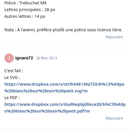
Police : Trebuchet M$
Lettres principales : 28 px
Autres lettres : 14 px
Nota : À l'avenir, préfère plutôt une police sous licence libre.
Répondre
ignace72
I
26 févr. 2013
C'est fait :
Le SVG :
https://www.dropbox.com/s/strfn546139a733/b%C3%A9po
%20blanc%20sur%20noir%20petit.svg?m
Le PDF :
https://www.dropbox.com/s/dud9wpbjd0oce20/b%C3%A9p
o%20blanc%20sur%20noir%20petit.pdf?m
Répondre