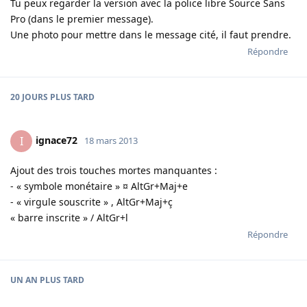
Tu peux regarder la version avec la police libre Source Sans
Pro (dans le premier message).
Une photo pour mettre dans le message cité, il faut prendre.
Répondre
20 JOURS
PLUS TARD
ignace72
I
18 mars 2013
Ajout des trois touches mortes manquantes :
- « symbole monétaire » ¤ AltGr+Maj+e
- « virgule souscrite » , AltGr+Maj+ç
« barre inscrite » / AltGr+l
Répondre
UN AN
PLUS TARD