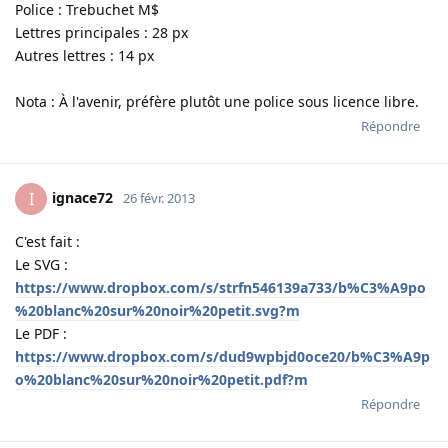
Police : Trebuchet M$
Lettres principales : 28 px
Autres lettres : 14 px
Nota : À l'avenir, préfère plutôt une police sous licence libre.
Répondre
ignace72
I
26 févr. 2013
C'est fait :
Le SVG :
https://www.dropbox.com/s/strfn546139a733/b%C3%A9po
%20blanc%20sur%20noir%20petit.svg?m
Le PDF :
https://www.dropbox.com/s/dud9wpbjd0oce20/b%C3%A9p
o%20blanc%20sur%20noir%20petit.pdf?m
Répondre