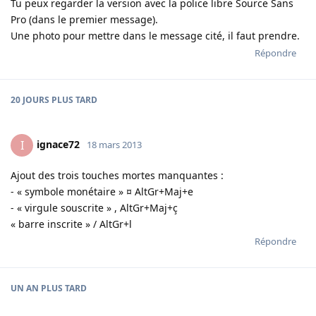
Tu peux regarder la version avec la police libre Source Sans
Pro (dans le premier message).
Une photo pour mettre dans le message cité, il faut prendre.
Répondre
20 JOURS
PLUS TARD
ignace72
I
18 mars 2013
Ajout des trois touches mortes manquantes :
- « symbole monétaire » ¤ AltGr+Maj+e
- « virgule souscrite » , AltGr+Maj+ç
« barre inscrite » / AltGr+l
Répondre
UN AN
PLUS TARD