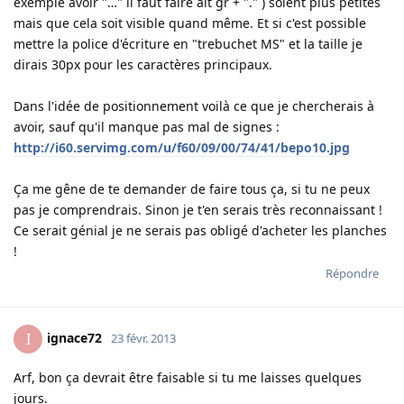
exemple avoir "…" il faut faire alt gr + "." ) soient plus petites
mais que cela soit visible quand même. Et si c'est possible
mettre la police d'écriture en "trebuchet MS" et la taille je
dirais 30px pour les caractères principaux.
Dans l'idée de positionnement voilà ce que je chercherais à
avoir, sauf qu'il manque pas mal de signes :
http://i60.servimg.com/u/f60/09/00/74/41/bepo10.jpg
Ça me gêne de te demander de faire tous ça, si tu ne peux
pas je comprendrais. Sinon je t'en serais très reconnaissant !
Ce serait génial je ne serais pas obligé d'acheter les planches
!
Répondre
ignace72
I
23 févr. 2013
Arf, bon ça devrait être faisable si tu me laisses quelques
jours.