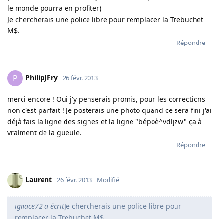
le monde pourra en profiter)
Je chercherais une police libre pour remplacer la Trebuchet
M$.
Répondre
PhilipJFry
P
26 févr. 2013
merci encore ! Oui j'y penserais promis, pour les corrections
non c'est parfait ! Je posterais une photo quand ce sera fini j'ai
déjà fais la ligne des signes et la ligne "bépoè^vdljzw" ça à
vraiment de la gueule.
Répondre
Laurent
26 févr. 2013
Modifié
ignace72 a écrit
Je chercherais une police libre pour
remplacer la Trebuchet M$.