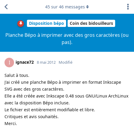
45
sur
46
messages
Disposition bépo
Coin des bidouilleurs
Planche Bépo à imprimer avec des gros caractères (ou
pas).
ignace72
I
8 mai 2012
Modifié
Salut à tous.
J'ai créé une planche Bépo à imprimer en format Inkscape
SVG avec des gros caractères.
Elle a été créée avec Inkscape 0.48 sous GNU/Linux ArchLinux
avec la disposition Bépo incluse.
Le fichier est entièrement modifiable et libre.
Critiques et avis souhaités.
Merci.