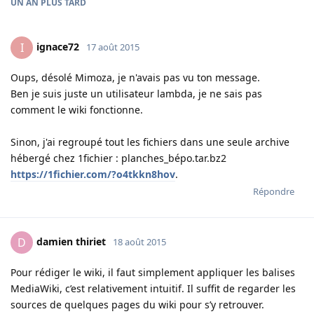
UN AN
PLUS TARD
ignace72
I
17 août 2015
Oups, désolé Mimoza, je n'avais pas vu ton message.
Ben je suis juste un utilisateur lambda, je ne sais pas
comment le wiki fonctionne.
Sinon, j'ai regroupé tout les fichiers dans une seule archive
hébergé chez 1fichier : planches_bépo.tar.bz2
https://1fichier.com/?o4tkkn8hov
.
Répondre
damien thiriet
D
18 août 2015
Pour rédiger le wiki, il faut simplement appliquer les balises
MediaWiki, c’est relativement intuitif. Il suffit de regarder les
sources de quelques pages du wiki pour s’y retrouver.