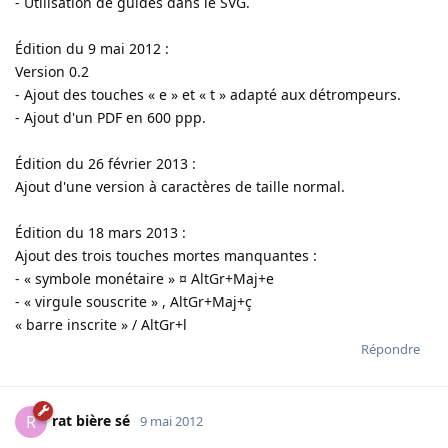
- Utilisation de guides dans le SVG.
Édition du 9 mai 2012 :
Version 0.2
- Ajout des touches « e » et « t » adapté aux détrompeurs.
- Ajout d'un PDF en 600 ppp.
Édition du 26 février 2013 :
Ajout d'une version à caractères de taille normal.
Édition du 18 mars 2013 :
Ajout des trois touches mortes manquantes :
- « symbole monétaire » ¤ AltGr+Maj+e
- « virgule souscrite » , AltGr+Maj+ç
« barre inscrite » / AltGr+l
Répondre
rat bière sé
R
9 mai 2012