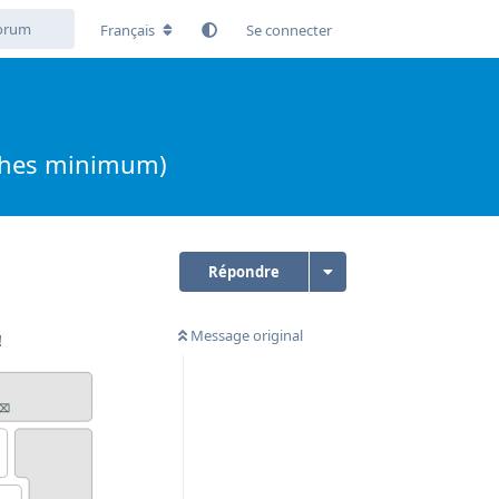
Français
Se connecter
ouches minimum)
Répondre
Message original
!