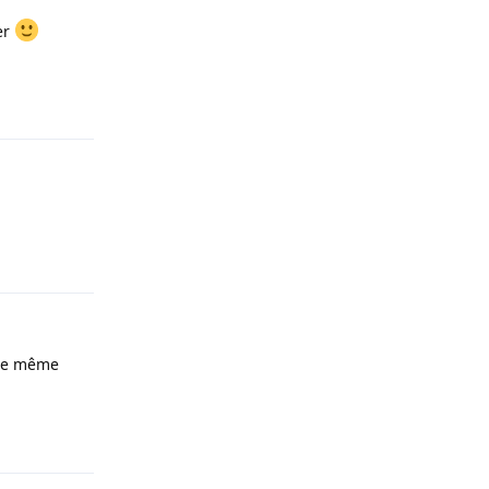
er
Répondre
Répondre
 de même
Répondre