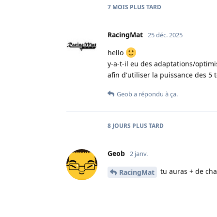
7 MOIS
PLUS TARD
RacingMat
25 déc. 2025
hello
y-a-t-il eu des adaptations/optim
afin d'utiliser la puissance des 5
Geob
a répondu à ça.
8 JOURS
PLUS TARD
Geob
2 janv.
tu auras + de cha
RacingMat