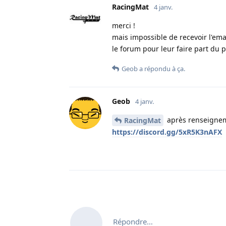
RacingMat
4 janv.
merci !
mais impossible de recevoir l'emai
le forum pour leur faire part du pb
Geob
a répondu à ça.
Geob
4 janv.
après renseignem
RacingMat
https://discord.gg/5xR5K3nAFX
Répondre…