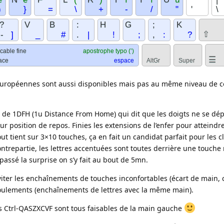
 européennes sont aussi disponibles mais pas au même niveau de c
t de 1DFH (1u Distance From Home) qui dit que les doigts ne se dé
ur position de repos. Finies les extensions de l’enfer pour attein
tout tient sur 3×10 touches, ça en fait un candidat parfait pour les c
trepartie, les lettres accentuées sont toutes derrière une touche
passé la surprise on s’y fait au bout de 5mn.
viter les enchaînements de touches inconfortables (écart de main,
s roulements (enchaînements de lettres avec la même main).
els Ctrl‑QASZXCVF sont tous faisables de la main gauche