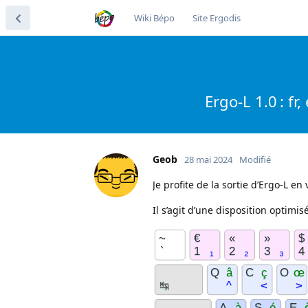
Wiki Bépo
Site Ergodis
Ergo‑L 1.0 : f
Geob
28 mai 2024
Modifié
Je profite de la sortie d’Ergo‑L e
Il s’agit d’une disposition optimi