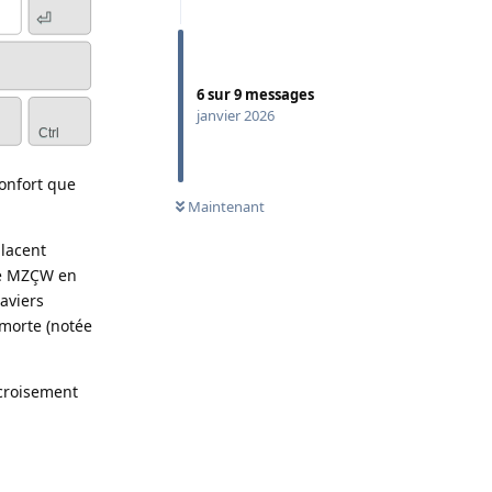
6
sur
9
messages
janvier 2026
onfort que
Maintenant
placent
dre MZÇW en
laviers
 morte (notée
 croisement