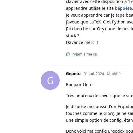
clavier avec cette disposition à 1
apprendre utilise le site
bépoète.
Je veux apprendre car je tape be
j’avoue que LaTeX, C et Python avec 
J’ai cherché sur Oryx une dispositi
stock ?
D’avance merci !
Pyjam
aime ça
.
Gepeto
31 juil. 2024
Modifié
G
Bonjour Llen !
Très heureux de savoir que le site
Je dispose moi aussi d'un Ergodox
touches comme le Glow). Je ne sa
une simple option de config, éta
Donc voici ma config Ergodox pou