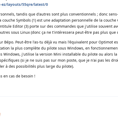
-ez/layouts/55qre/latest/0
sonnels, tandis que d'autres sont plus conventionnels ; donc sens-t
La couche Symbols (1) est une adaptation personnelle de la couche
intitule Editor (3) porte sur des commandes que j'utilise souvent a
tres sous Linux (donc ça ne t'intéressera peut-être pas plus que c
pour Bépo. Peut-être l'as-tu déjà vu mais l'équivalent pour Optimot es
ntation la plus complète du pilote sous Windows, en fonctionnemen
us Windows, j'utilise la version Mini installable du pilote ou alors l
spécifiques (si je ne suis pas sur mon poste, que je n'ai pas les dro
r à des possibilités plus large du pilote).
s en cas de besoin !