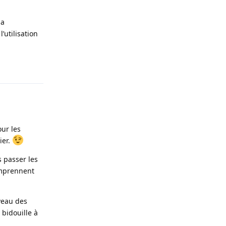
la
’utilisation
Répondre
our les
ier.
s passer les
omprennent
iveau des
 bidouille à