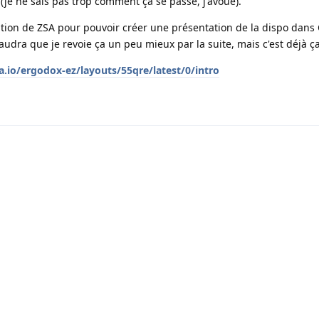
 (je ne sais pas trop comment ça se passe, j'avoue).
sation de ZSA pour pouvoir créer une présentation de la dispo dans
l faudra que je revoie ça un peu mieux par la suite, mais c'est déjà ç
a.io/ergodox-ez/layouts/55qre/latest/0/intro