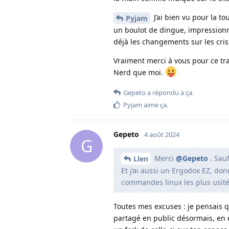
J’ai bien vu pour la to
Pyjam
un boulot de dingue, impressionna
déjà les changements sur les cris
Vraiment merci à vous pour ce trav
Nerd que moi.
Gepeto
a répondu à ça.
Pyjam
aime ça
.
Gepeto
4 août 2024
G
Merci
@Gepeto
. Sauf
Llen
Et j’ai aussi un Ergodox EZ, donc
commandes linux les plus usitée
Toutes mes excuses : je pensais q
partagé en public désormais, en