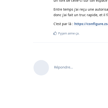
un fork de celle-ci sur ton espace
Entre temps j'ai reçu une autori
donc j'ai fait un truc rapide, et i
C'est par là :
https://configure.zs
Pyjam
aime ça
.
Répondre…