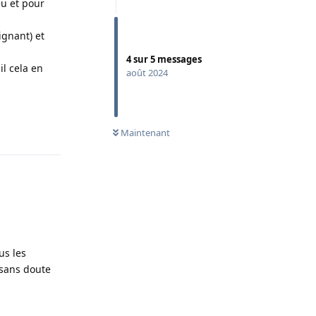
eu et pour
ignant) et
4
sur
5
messages
il cela en
août 2024
Répondre
Maintenant
us les
 sans doute