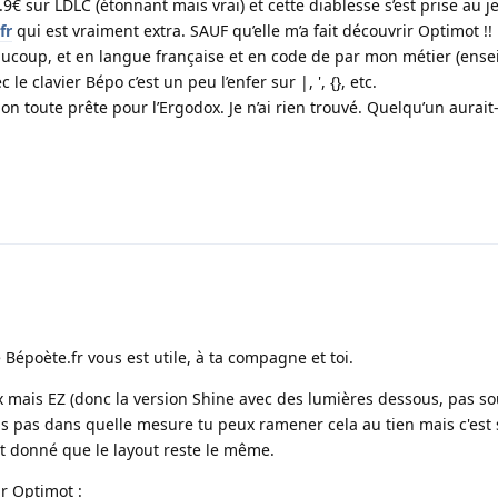
9.9€ sur LDLC (étonnant mais vrai) et cette diablesse s’est prise au j
fr
qui est vraiment extra. SAUF qu’elle m’a fait découvrir Optimot !!
aucoup, et en langue française et en code de par mon métier (ense
le clavier Bépo c’est un peu l’enfer sur |, ', {}, etc.
on toute prête pour l’Ergodox. Je n’ai rien trouvé. Quelqu’un aurait-
2
 Bépoète.fr vous est utile, à ta compagne et toi.
 mais EZ (donc la version Shine avec des lumières dessous, pas so
is pas dans quelle mesure tu peux ramener cela au tien mais c'est
nt donné que le layout reste le même.
r Optimot :