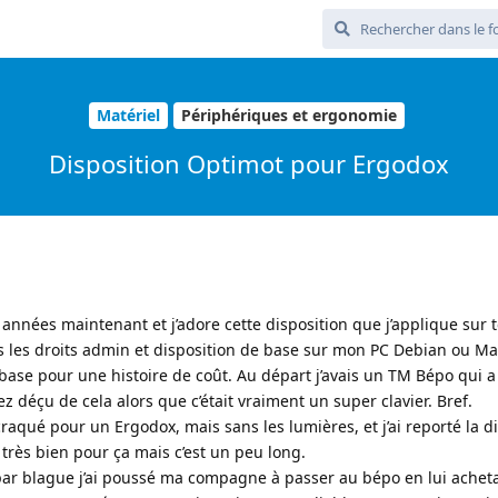
Matériel
Périphériques et ergonomie
Disposition Optimot pour Ergodox
années maintenant et j’adore cette disposition que j’applique sur
as les droits admin et disposition de base sur mon PC Debian ou Man
 base pour une histoire de coût. Au départ j’avais un TM Bépo qui 
ez déçu de cela alors que c’était vraiment un super clavier. Bref.
i craqué pour un Ergodox, mais sans les lumières, et j’ai reporté la d
très bien pour ça mais c’est un peu long.
, par blague j’ai poussé ma compagne à passer au bépo en lui achet