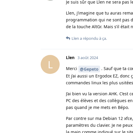
Je suis sûr que Llen ne sera pas l
Llen, j’imagine que tu auras rem
programmation qui ne sont pas déj
de la touche AltGr. Mais s’il était 
Llen
a répondu à ça.
Llen
3 août 2024
L
Merci
. Sauf que ta con
@Gepeto
Et j’ai aussi un Ergodox EZ, donc ç
commandes linux les plus usitées 
J’ai bien vu la version AHK. C’est
PC des élèves et des collègues e
pas quand je me mets en Bépo.
Par contre sur ma Debian 12 xfce, j
paramètres du clavier. Je ne peux 
la main comme indiqué sur le site 