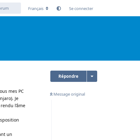
Français
Se connecter
Répondre
 tous mes PC
Message original
jaro). Je
a rendu l’âme
isposition
ant un