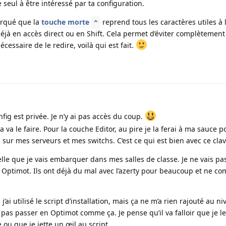
e seul à être intéressé par ta configuration.
arqué que la
touche morte
reprend tous les caractères utiles à 
^
à en accès direct ou en Shift. Cela permet d’éviter complètement l
nécessaire de le redire, voilà qui est fait.
fig est privée. Je n’y ai pas accès du coup.
a va le faire. Pour la couche Editor, au pire je la ferai à ma sauce p
sur mes serveurs et mes switchs. C’est ce qui est bien avec ce clav
 celle que je vais embarquer dans mes salles de classe. Je ne vais pa
n Optimot. Ils ont déjà du mal avec l’azerty pour beaucoup et ne c
’ai utilisé le script d’installation, mais ça ne m’a rien rajouté au n
pas passer en Optimot comme ça. Je pense qu’il va falloir que je le
ou que je jette un œil au script.