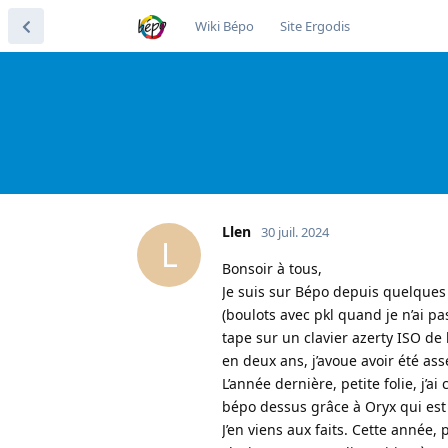
Wiki Bépo
Site Ergodis
Llen
30 juil. 2024
L
Bonsoir à tous,
Je suis sur Bépo depuis quelques 
(boulots avec pkl quand je n’ai p
tape sur un clavier azerty ISO de
en deux ans, j’avoue avoir été ass
L’année dernière, petite folie, j’a
bépo dessus grâce à Oryx qui est 
J’en viens aux faits. Cette année