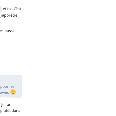
et toi. C’est
o
j’apprécie
ues aussi
Répondre
 pour les
avier.
e l'ai
plutôt dans