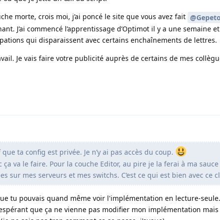
uche morte, crois moi, j’ai poncé le site que vous avez fait
@Gepet
nt. J’ai commencé l’apprentissage d’Optimot il y a une semaine et 
pations qui disparaissent avec certains enchaînements de lettres.
ail. Je vais faire votre publicité auprès de certains de mes collèg
 que ta config est privée. Je n’y ai pas accès du coup.
 ça va le faire. Pour la couche Editor, au pire je la ferai à ma sauce
s sur mes serveurs et mes switchs. C’est ce qui est bien avec ce cl
ue tu pouvais quand même voir l'implémentation en lecture-seule. J
 espérant que ça ne vienne pas modifier mon implémentation mais 