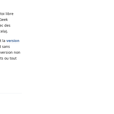
oi libre
 Geek
vec des
ela).
t la
version
t sans
a version non
its ou tout
Répondre