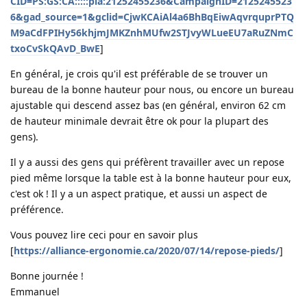
CID=PS:GS:CA:::::pla:21252455236&CampaignID=2125245523
6&gad_source=1&gclid=CjwKCAiAl4a6BhBqEiwAqvrquprPTQ
M9aCdFPIHy56khjmJMKZnhMUfw2STJvyWLueEU7aRuZNmC
txoCvSkQAvD_BwE
]
En général, je crois qu'il est préférable de se trouver un
bureau de la bonne hauteur pour nous, ou encore un bureau
ajustable qui descend assez bas (en général, environ 62 cm
de hauteur minimale devrait être ok pour la plupart des
gens).
Il y a aussi des gens qui préfèrent travailler avec un repose
pied même lorsque la table est à la bonne hauteur pour eux,
c'est ok ! Il y a un aspect pratique, et aussi un aspect de
préférence.
Vous pouvez lire ceci pour en savoir plus
[
https://alliance-ergonomie.ca/2020/07/14/repose-pieds/
]
Bonne journée !
Emmanuel