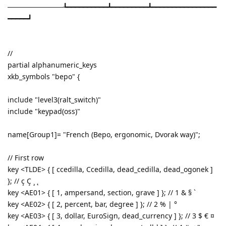
───────────┺━━━━━━━━━━┻━━━━━━━━━┻━━━━━━━━━━━━━━━━
━━━━━┛
//
partial alphanumeric_keys
xkb_symbols "bepo" {
include "level3(ralt_switch)"
include "keypad(oss)"
name[Group1]= "French (Bepo, ergonomic, Dvorak way)";
// First row
key <TLDE> { [ ccedilla, Ccedilla, dead_cedilla, dead_ogonek ]
}; // ç Ç ¸ ˛
key <AE01> { [ 1, ampersand, section, grave ] }; // 1 & § `
key <AE02> { [ 2, percent, bar, degree ] }; // 2 % | °
key <AE03> { [ 3, dollar, EuroSign, dead_currency ] }; // 3 $ € ¤