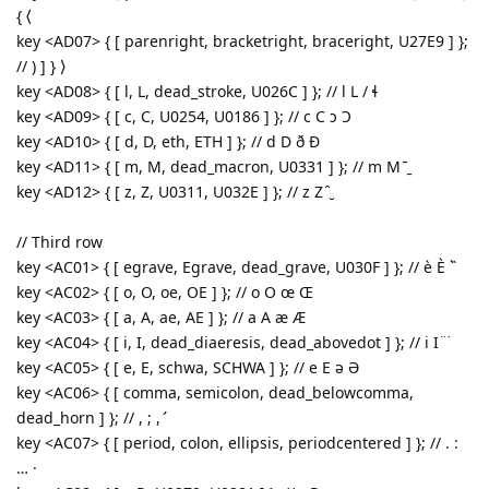
{ ⟨
key <AD07> { [ parenright, bracketright, braceright, U27E9 ] };
// ) ] } ⟩
key <AD08> { [ l, L, dead_stroke, U026C ] }; // l L / ɬ
key <AD09> { [ c, C, U0254, U0186 ] }; // c C ɔ Ɔ
key <AD10> { [ d, D, eth, ETH ] }; // d D ð Ð
key <AD11> { [ m, M, dead_macron, U0331 ] }; // m M ̄ ̱
key <AD12> { [ z, Z, U0311, U032E ] }; // z Z ̑ ̮
// Third row
key <AC01> { [ egrave, Egrave, dead_grave, U030F ] }; // è È ` ̏
key <AC02> { [ o, O, oe, OE ] }; // o O œ Œ
key <AC03> { [ a, A, ae, AE ] }; // a A æ Æ
key <AC04> { [ i, I, dead_diaeresis, dead_abovedot ] }; // i I ̈ ˙
key <AC05> { [ e, E, schwa, SCHWA ] }; // e E ə Ə
key <AC06> { [ comma, semicolon, dead_belowcomma,
dead_horn ] }; // , ; , ̛
key <AC07> { [ period, colon, ellipsis, periodcentered ] }; // . :
… ·