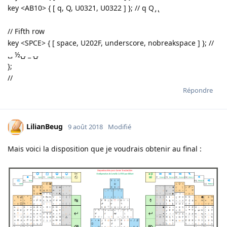
key <AB10> { [ q, Q, U0321, U0322 ] }; // q Q ̡ ̢
// Fifth row
key <SPCE> { [ space, U202F, underscore, nobreakspace ] }; //
␣ ½⍽ _ ⍽
};
//
Répondre
LilianBeug
9 août 2018
Modifié
Mais voici la disposition que je voudrais obtenir au final :