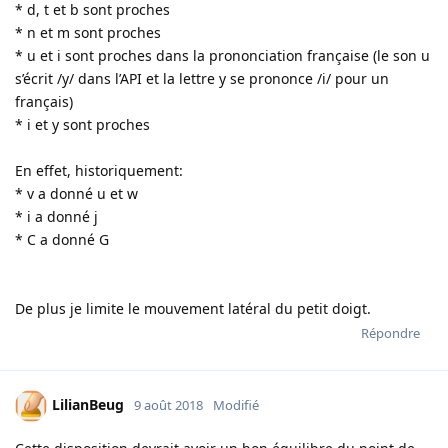
* d, t et b sont proches
* n et m sont proches
* u et i sont proches dans la prononciation française (le son u
s’écrit /y/ dans l’API et la lettre y se prononce /i/ pour un
français)
* i et y sont proches
En effet, historiquement:
* v a donné u et w
* i a donné j
* C a donné G
De plus je limite le mouvement latéral du petit doigt.
Répondre
LilianBeug
9 août 2018
Modifié