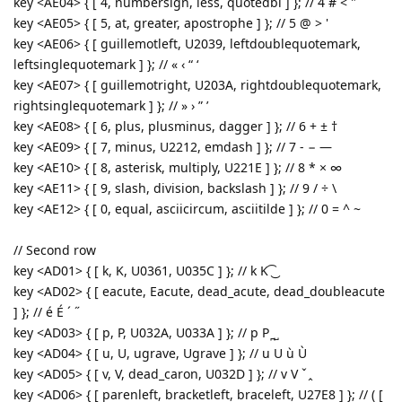
key <AE04> { [ 4, numbersign, less, quotedbl ] }; // 4 # < "
key <AE05> { [ 5, at, greater, apostrophe ] }; // 5 @ > '
key <AE06> { [ guillemotleft, U2039, leftdoublequotemark,
leftsinglequotemark ] }; // « ‹ “ ‘
key <AE07> { [ guillemotright, U203A, rightdoublequotemark,
rightsinglequotemark ] }; // » › ” ’
key <AE08> { [ 6, plus, plusminus, dagger ] }; // 6 + ± †
key <AE09> { [ 7, minus, U2212, emdash ] }; // 7 - − —
key <AE10> { [ 8, asterisk, multiply, U221E ] }; // 8 * × ∞
key <AE11> { [ 9, slash, division, backslash ] }; // 9 / ÷ \
key <AE12> { [ 0, equal, asciicircum, asciitilde ] }; // 0 = ^ ~
// Second row
key <AD01> { [ k, K, U0361, U035C ] }; // k K ͡ ͜
key <AD02> { [ eacute, Eacute, dead_acute, dead_doubleacute
] }; // é É ˊ ˝
key <AD03> { [ p, P, U032A, U033A ] }; // p P ̪ ̺
key <AD04> { [ u, U, ugrave, Ugrave ] }; // u U ù Ù
key <AD05> { [ v, V, dead_caron, U032D ] }; // v V ˇ ̭
key <AD06> { [ parenleft, bracketleft, braceleft, U27E8 ] }; // ( [