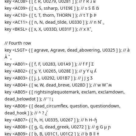
key <AC08> { [ r, R, U0279, U0281 ] }; // r R ɹ ʁ
key <AC09> { [ s, S, ssharp, U1E9E ] }; // s S ß ẞ
key <AC10> { [ t, T, thorn, THORN ] }; // t T þ Þ
key <AC11> { [ n, N, dead_tilde, U0330 ] }; // n N ̃ ̰
key <BKSL> { [ x, X, U033D, U031F ] }; // x X ̽ ̟
// Fourth row
key <LSGT> { [ agrave, Agrave, dead_abovering, U0325 ] }; // à
À ˚ ̥
key <AB01> { [ f, F, U0283, U01A9 ] }; // f F ʃ Ʃ
key <AB02> { [ y, Y, U0265, U028E ] }; // y Y ɥ ʎ
key <AB03> { [ j, J, U0292, U01B7 ] }; // j J ʒ Ʒ
key <AB04> { [ w, W, dead_breve, U028D ] }; // w W ̆ ʍ
key <AB05> { [ rightsinglequotemark, exclam, exclamdown,
dead_belowdot ] }; // ’ ! ¡ ̣
key <AB06> { [ dead_circumflex, question, questiondown,
dead_hook ] }; // ^ ? ¿ ̉
key <AB07> { [ h, H, U0335, U0267 ] }; // h H ̵ ɧ
key <AB08> { [ g, G, dead_greek, U0272 ] }; // g G µ ɲ
key <AB09> { [ b, B, U01C1, U01C2 ] }; // b B ǁ ǂ