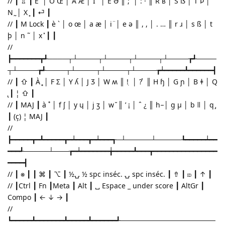
// ┃ ⇬ ┃ È ̏ │ O Œ │ A Æ │ I ˙ │ E Ə ║ ; ̛ │ : · ║ R ʁ │ S ẞ │ T Þ │
N ̰ │ X ̟ ┃ ⏎ ┃
// ┃ M Lock ┃ è ` │ o œ │ a æ │ i ̈ │ e ə ║ , , │ . … ║ r ɹ │ s ß │ t
þ │ n ˜ │ x ̽ ┃ ┃
//
┣━━━━━━━┳┹────┬┴────┬┴────┬┴────┬┴────┲┹────
┬┴────┲┹────┬┴────┬┴────┬┴────┲┷━━━━━┻━━━━━━┫
// ┃ ⇧ ┃ À ̥ │ F Ʃ │ Y ʎ │ J Ʒ │ W ʍ ║ ! ̣ │ ? ̉ ║ H ɧ │ G ɲ │ B ǂ │ Q
̢ ┃ ¦ ⇧ ┃
// ┃ MAJ ┃ à ˚ │ f ʃ │ y ɥ │ j ʒ │ w ̆ ║ ’ ¡ │ ˆ ¿ ║ h ̵ │ g µ │ b ǁ │ q ̡
┃ (ç) ¦ MAJ ┃
//
┣━━━━━┳━┻━━━━━┳━┷━━━┳━┷━━━┱─┴─────┴─────┺━━━━━┷━━
━━━┹─────┴───┲━┷━━━━━━━╈━━━━━┻━━━┳━━━━━━━━━━━━━━━━
━━━━┫
// ┃ ⎈ ┃ ┃ ⌘ ┃ ⌥ ┃ ½⍽ ½ spc inséc. ⍽ spc inséc. ┃ ⇮ ┃ ⎄ ┃ ↑ ┃
// ┃Ctrl ┃ Fn ┃Meta ┃ Alt ┃ ␣ Espace _ under score ┃ AltGr ┃
Compo ┃ ← ↓ → ┃
//
┗━━━━━┻━━━━━━━┻━━━━━┻━━━━━━┹───────────────────