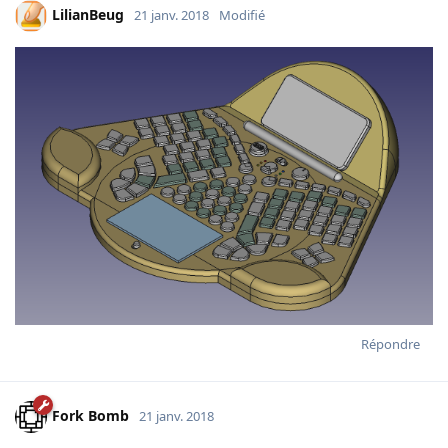
LilianBeug
21 janv. 2018
Modifié
Répondre
Fork Bomb
21 janv. 2018