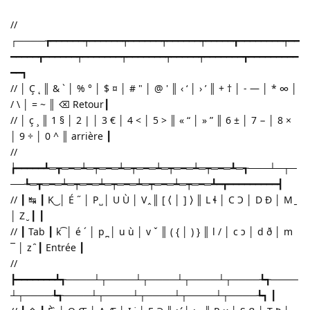
//
┌────┲━━━━━━┯━━━━━━┯━━━━━━┯━━━━━━┯━━━━━┳━━━━━━━━┯━━
━━━━━┳━━━━━━┯━━━━━━━┯━━━━━━━┯━━━━━┯━━━━━━━┳━━━━━━━━━
━━┓
// │ Ç ˛ ║ & ` │ % ° │ $ ¤ │ # " │ @ ' ║ ‹ ‘ │ › ’ ║ + † │ - — │ * ∞ │
/ \ │ = ~ ║ ⌫ Retour┃
// │ ç ¸ ║ 1 § │ 2 | │ 3 € │ 4 < │ 5 > ║ « “ │ » ” ║ 6 ± │ 7 − │ 8 ×
│ 9 ÷ │ 0 ^ ║ arrière ┃
//
┢━━━━━┻═┳═━═┷═┯═━═┷═┯═━═┷═┯═━═┷═┯═━═┻═┱───┴─┬─
──┺═┳═━═┷═┯═━═┷═┯═━═┷═┯═━═┷═┯═━═┻━┳━━━━━━━━━┫
// ┃ ↹ ┃ K ͜ │ É ˝ │ P ̺ │ U Ù │ V ̭ ║ [ ⟨ │ ] ⟩ ║ L ɬ │ C Ɔ │ D Ð │ M ̱
│ Z ̮ ┃ ┃
// ┃ Tab ┃ k ͡ │ é ˊ │ p ̪ │ u ù │ v ˇ ║ ( { │ ) } ║ l / │ c ɔ │ d ð │ m
¯ │ z ̑ ┃ Entrée ┃
//
┣━━━━━━━┻┱────┴┬────┴┬────┴┬────┴┬────┺┱────
┴┬────┺┱────┴┬────┴┬────┴┬────┴┬────┺┓ ┃