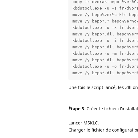
copy fr-dvorak-bepo-%ver%C.
kbdutool.exe -u -s fr-dvora
move /y bepo%ver%c.klc bepo
move /y bepo*.* bepo%ver%c/
kbdutool.exe -u -x fr-dvora
move /y bepo*.dll bepo%ver%
kbdutool.exe -u -i fr-dvora
move /y bepo*.dll bepo%ver%
kbdutool.exe -u -m fr-dvora
move /y bepo*.dll bepo%ver%
kbdutool.exe -u -o fr-dvora
move /y bepo*.dll bepo%ver
Une fois le script lancé, les .dll
Étape 3.
Créer le fichier d’installat
Lancer MSKLC.
Charger le fichier de configuration