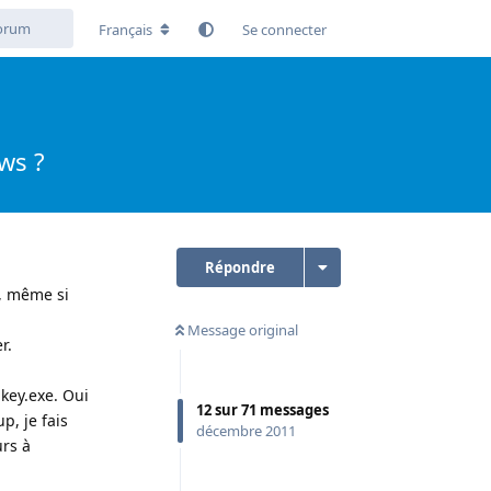
Français
Se connecter
ws ?
Répondre
n, même si
Message original
r.
pkey.exe. Oui
12
sur
71
messages
p, je fais
décembre 2011
urs à