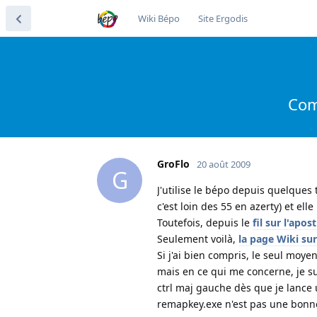
Wiki Bépo
Site Ergodis
Com
GroFlo
20 août 2009
G
J'utilise le bépo depuis quelque
c'est loin des 55 en azerty) et ell
Toutefois, depuis le
fil sur l'apo
Seulement voilà,
la page Wiki sur
Si j'ai bien compris, le seul moy
mais en ce qui me concerne, je s
ctrl maj gauche dès que je lance u
remapkey.exe n'est pas une bonne