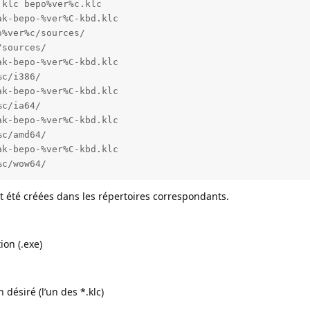
klc bepo%ver%c.klc

k-bepo-%ver%C-kbd.klc

%ver%c/sources/

sources/

k-bepo-%ver%C-kbd.klc

c/i386/

k-bepo-%ver%C-kbd.klc

c/ia64/

k-bepo-%ver%C-kbd.klc

c/amd64/

k-bepo-%ver%C-kbd.klc

%c/wow64/
 ont été créées dans les répertoires correspondants.
ion (.exe)
 désiré (l’un des *.klc)