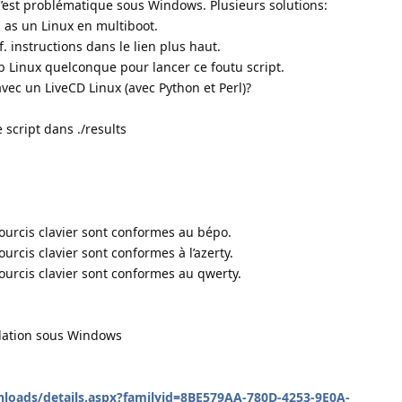
 C’est problématique sous Windows. Plusieurs solutions:
tu as un Linux en multiboot.
. instructions dans le lien plus haut.
rib Linux quelconque pour lancer ce foutu script.
vec un LiveCD Linux (avec Python et Perl)?
 script dans ./results
ccourcis clavier sont conformes au bépo.
courcis clavier sont conformes à l’azerty.
ccourcis clavier sont conformes au qwerty.
allation sous Windows
loads/details.aspx?familyid=8BE579AA-780D-4253-9E0A-