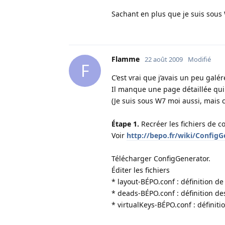
Sachant en plus que je suis sous W
Flamme
22 août 2009
Modifié
F
C’est vrai que j’avais un peu gal
Il manque une page détaillée qu
(Je suis sous W7 moi aussi, mais c
Étape 1.
Recréer les fichiers de c
Voir
http://bepo.fr/wiki/ConfigG
Télécharger ConfigGenerator.
Éditer les fichiers
* layout-BÉPO.conf : définition de
* deads-BÉPO.conf : définition de
* virtualKeys-BÉPO.conf : définiti