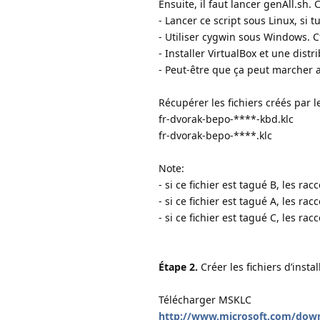
Ensuite, il faut lancer genAll.sh.
- Lancer ce script sous Linux, si 
- Utiliser cygwin sous Windows. Cf
- Installer VirtualBox et une dist
- Peut-être que ça peut marcher a
Récupérer les fichiers créés par le
fr-dvorak-bepo-****-kbd.klc
fr-dvorak-bepo-****.klc
Note:
- si ce fichier est tagué B, les ra
- si ce fichier est tagué A, les rac
- si ce fichier est tagué C, les ra
Étape 2.
Créer les fichiers d’inst
Télécharger MSKLC
http://www.microsoft.com/down