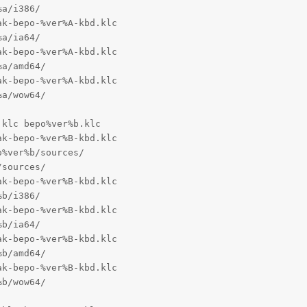
a/i386/

k-bepo-%ver%A-kbd.klc

a/ia64/

k-bepo-%ver%A-kbd.klc

a/amd64/

k-bepo-%ver%A-kbd.klc

a/wow64/

klc bepo%ver%b.klc

k-bepo-%ver%B-kbd.klc

%ver%b/sources/

sources/

k-bepo-%ver%B-kbd.klc

b/i386/

k-bepo-%ver%B-kbd.klc

b/ia64/

k-bepo-%ver%B-kbd.klc

b/amd64/

k-bepo-%ver%B-kbd.klc

b/wow64/
