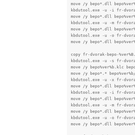
move /y bepo*.dll bepo%ver%
kbdutool.exe -u -i fr-dvora
move /y bepo*.dll bepo%ver%
kbdutool.exe -u -m fr-dvora
move /y bepo*.dll bepo%ver%
kbdutool.exe -u -o fr-dvora
move /y bepo*.dll bepo%ver%
copy fr-dvorak-bepo-%ver%B.
kbdutool.exe -u -s fr-dvora
move /y bepo%ver%b.klc bepo
move /y bepo*.* bepo%ver%b/
kbdutool.exe -u -x fr-dvora
move /y bepo*.dll bepo%ver%
kbdutool.exe -u -i fr-dvora
move /y bepo*.dll bepo%ver%
kbdutool.exe -u -m fr-dvora
move /y bepo*.dll bepo%ver%
kbdutool.exe -u -o fr-dvora
move /y bepo*.dll bepo%ver%