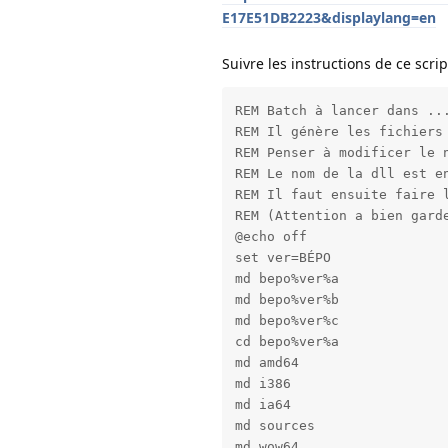
E17E51DB2223&displaylang=en
Suivre les instructions de ce scrip
REM Batch à lancer dans ...
REM Il génère les fichiers 
REM Penser à modificer le n
REM Le nom de la dll est en
REM Il faut ensuite faire l
REM (Attention a bien garde
@echo off

set ver=BÉPO

md bepo%ver%a

md bepo%ver%b

md bepo%ver%c

cd bepo%ver%a

md amd64

md i386

md ia64

md sources

md wow64
