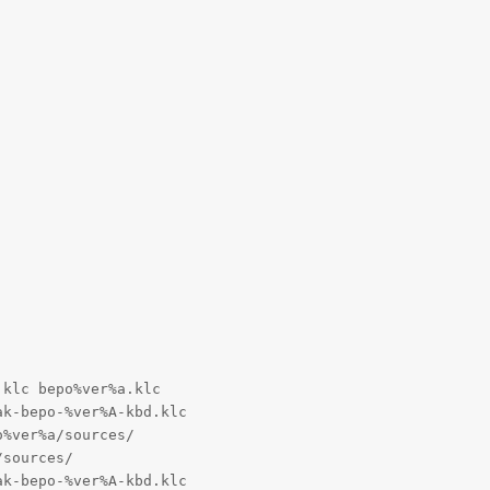
klc bepo%ver%a.klc

k-bepo-%ver%A-kbd.klc

%ver%a/sources/

sources/

k-bepo-%ver%A-kbd.klc
