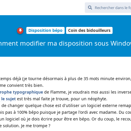
Disposition bépo
Coin des bidouilleurs
ment modifier ma disposition sous Windo
s temps déjà (je tourne désormais à plus de 35 mots minute enviro
e me convient très bien.
strophe typographique
de Flamme, je voudrais moi aussi les inverse
 le sujet
est très mal faite je trouve, pour un néophyte.
en de changer quelque chose est d'utiliser un logiciel externe rema
uis pas à 100% bépo puisque je partage l'ordi avec madame. Du cou
n logiciel où je dois écrire pour être en bépo. Or du coup, le reco
 solution. Je me trompe ?