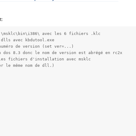
t:
\msklc\bin\i386\ avec les 6 fichiers .klc

dlls avec kbdutool.exe

uméro de version (set ver=...)

 dos 8.3 donc le nom de version est abrégé en rc2x

es fichiers d'installation avec msklc

r le même nom de dll.)
