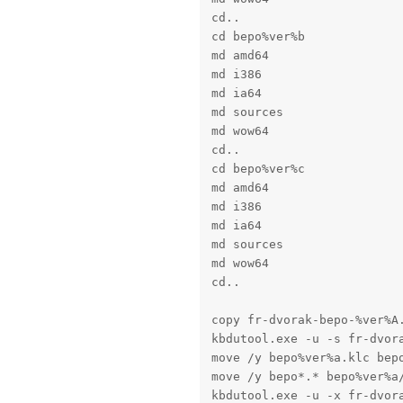
cd..

cd bepo%ver%b

md amd64

md i386

md ia64

md sources

md wow64

cd..

cd bepo%ver%c

md amd64

md i386

md ia64

md sources

md wow64

cd..

copy fr-dvorak-bepo-%ver%A.
kbdutool.exe -u -s fr-dvora
move /y bepo%ver%a.klc bepo
move /y bepo*.* bepo%ver%a/
kbdutool.exe -u -x fr-dvora